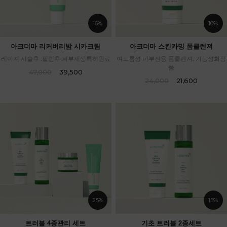
16%
10%
아크더마 리커버리밤 시카크림
아크더마 스킨카밍 폼클렌져
레이져 시술후 .필링후.피부재생특허원료
여드름성 피부전용 폼클렌져. 기능성화장
품
47,000
39,500
24,000
21,600
25%
15%
트러블 4종관리 세트
기초 트러블 2종세트