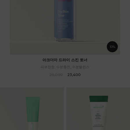
10%
아크더마 드라이 스킨 토너
피부진정, 수분충전, 수분밸런스
26,000
23,400