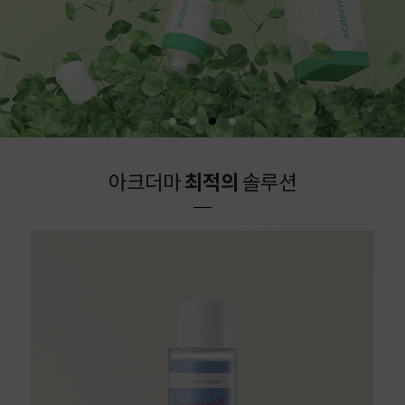
아크더마
최적의
솔루션