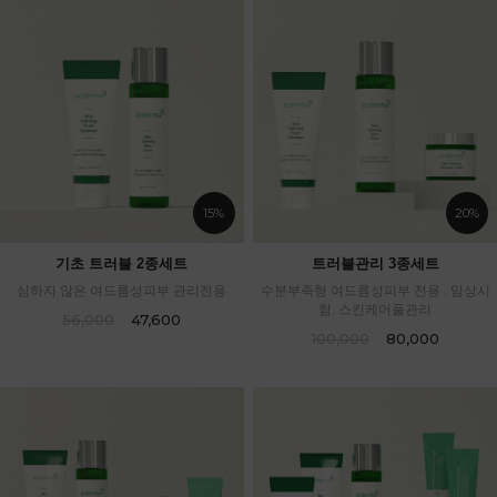
15%
20%
기초 트러블 2종세트
트러블관리 3종세트
심하지 않은 여드름성피부 관리전용
수분부족형 여드름성피부 전용 . 임상시
험. 스킨케어풀관리
56,000
47,600
100,000
80,000