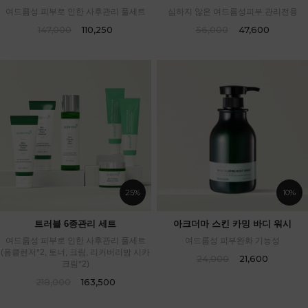
여드름성 피부로 인한 사후관리 풀세트
심하지 않은 여드름성피부 관리전용
147,000
110,250
56,000
47,600
25%
10%
트러블 6종관리 세트
아크더마 스킨 카밍 바디 워시
여드름성 피부로 인한 사후관리 풀세트
여드름성 피부완화 기능성
(폼클렌저*2, 토너, 크림, 리커버리밤 시카
24,000
21,600
크림*2)
218,000
163,500