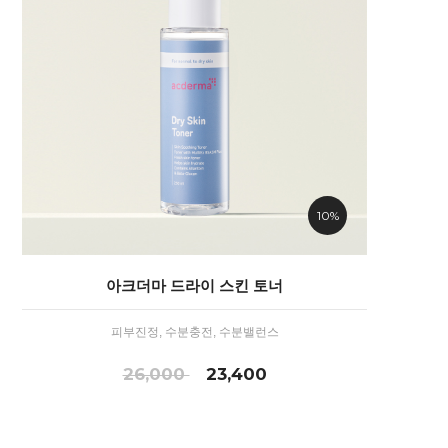
10%
아크더마 드라이 스킨 토너
피부진정, 수분충전, 수분밸런스
26,000
23,400