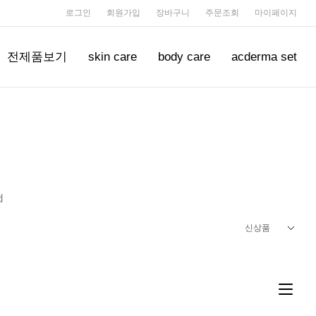
로그인
회원가입
장바구니
주문조회
마이페이지
전제품보기
skin care
body care
acderma set
d