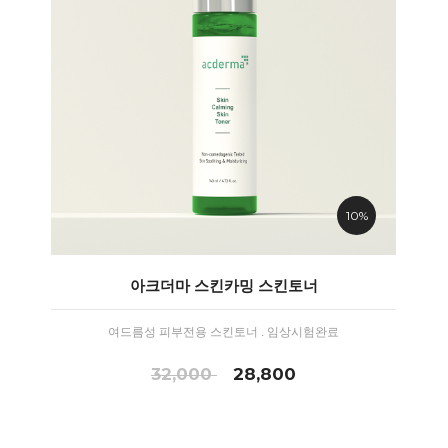
10%
아크더마 스킨카밍 스킨토너
여드름성 피부전용 스킨토너 . 임상시험완료
32,000
28,800