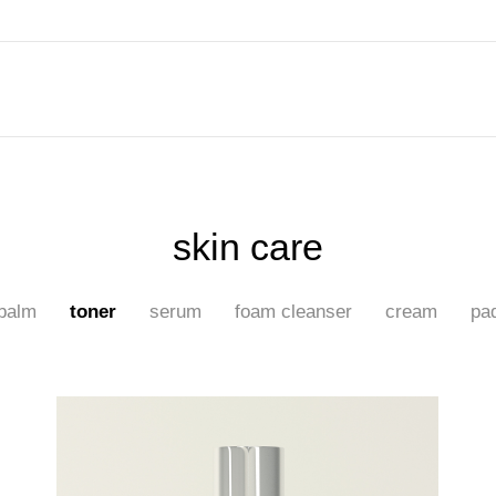
skin care
balm
toner
serum
foam cleanser
cream
pa