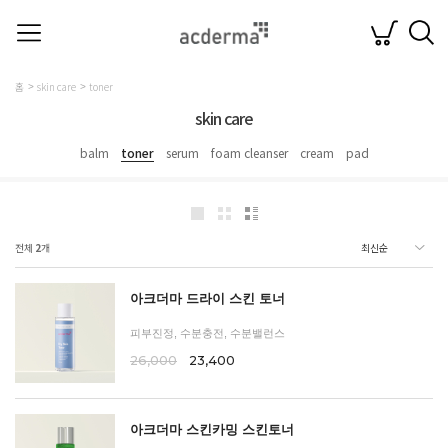
홈
skin care
toner
skin care
balm
toner
serum
foam cleanser
cream
pad
전체
2
개
아크더마 드라이 스킨 토너
피부진정, 수분충전, 수분밸런스
26,000
23,400
아크더마 스킨카밍 스킨토너