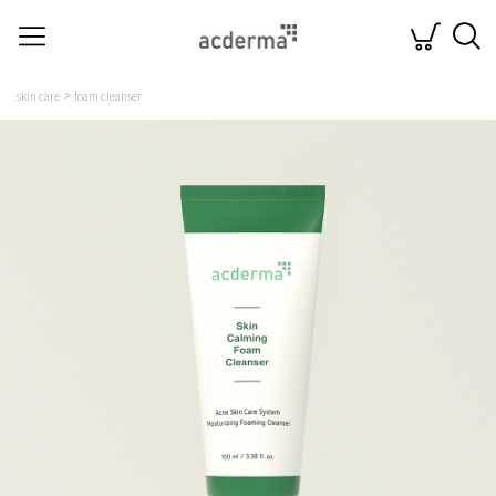
skin care
foam cleanser