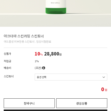
아크더마 스킨카밍 스킨토너
여드름성 피부전용 스킨토너 . 임상시험완료
10
28,800
상품가
%
원
적립금
1%
배송비
(조건)
스킨토너
0
원
장바구니
관심상품