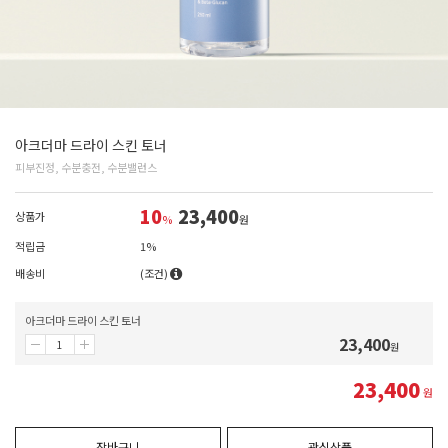
아크더마 드라이 스킨 토너
피부진정, 수분충전, 수분밸런스
10
23,400
상품가
%
원
적립금
1%
배송비
(조건)
아크더마 드라이 스킨 토너
23,400
원
23,400
원
장바구니
관심상품