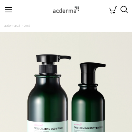
acderma set
2 set