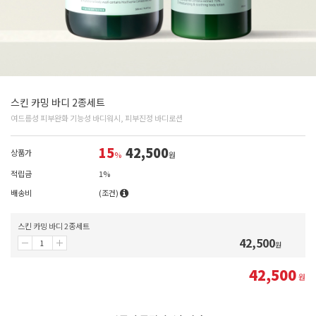
스킨 카밍 바디 2종세트
여드름성 피부완화 기능성 바디워시, 피부진정 바디로션
15
42,500
상품가
%
원
적립금
1%
배송비
(조건)
스킨 카밍 바디 2종세트
42,500
원
42,500
원