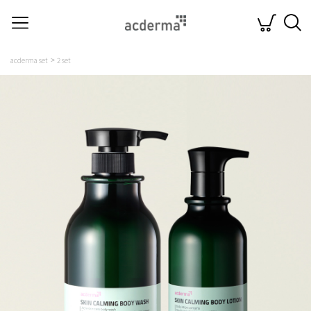
acderma set
2 set