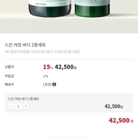
스킨 카밍 바디 2종세트
여드름성 피부완화 기능성 바디워시, 피부진정 바디로션
15
42,500
상품가
%
원
적립금
1%
배송비
(조건)
스킨 카밍 바디 2종세트
42,500
원
42,500
원