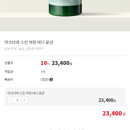
아크더마 스킨 카밍 바디 로션
피부 진정, 보습, 산뜻한 마무리
10
23,400
상품가
%
원
적립금
1%
배송비
(조건)
아크더마 스킨 카밍 바디 로션
23,400
원
23,400
원