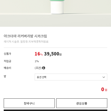
아크더마 리커버리밤 시카크림
레이져 시술후 .필링후.피부재생특허원료
16
39,500
상품가
%
원
적립금
1%
배송비
(조건)
밤
0
원
장바구니
관심상품