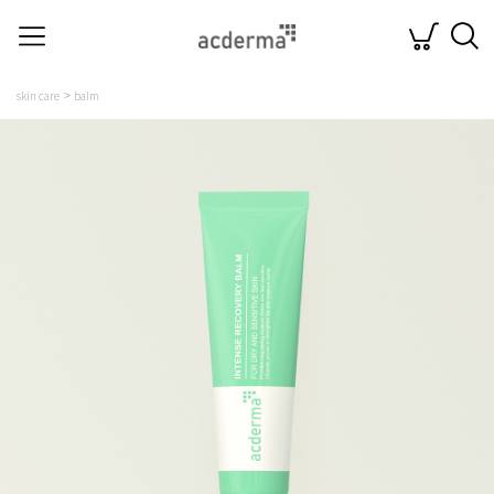
skin care
balm